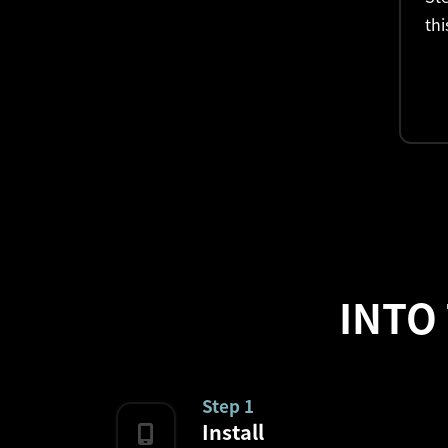
thi
INTO
Step 1
Install