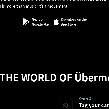
s is more than music, it’s a movement.
Get it on
Download on the
Google Play
App Store
 THE WORLD OF Überm
Step 4
Tag your ca